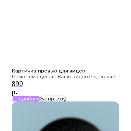
Картинка-превью для видео
Поможем сделать Ваше видео еще круче
и разработаем для него индивидуальное
890
превью
р.
Подробнее
В корзину