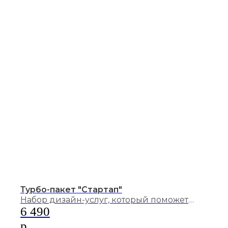
Турбо-пакет "Стартап"
Набор дизайн-услуг, который поможет
начать своё дело. Вы можете сами выбрать
6 490
один из двух вариантов пакета «Стартап».
р.