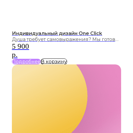
Индивидуальный дизайн One Click
Душа требует самовыражения? Мы готовы
сделать крутой дизайн и представить Вас
5 900
в новом свете!
р.
Подробнее
В корзину